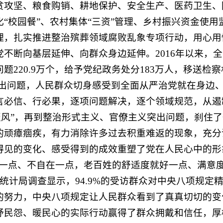
贫攻坚、粮食购销、耕地保护、安全生产、医药卫生、
“校园餐”、农村集体“三资”管理、乡村振兴资金使用
理，扎实推进整治殡葬领域腐败乱象专项行动，用心用
不断向基层延伸、向群众身边延伸。2016年以来，
220.9万个，给予党纪政务处分183万人，移送检察
突出问题，人民群众切身感受到全面从严治党就在身边
言必信、行必果，逐项问题解决，逐个领域规范，从遏
的歪风”，再到整治形式主义、官僚主义突出问题，刹住
的顽瘴痼疾，有力消除许多过去积重难返的现象，充分
得见的变化、感受得到的成效重塑了党在人民心中的形
服一点、不自在一点，老百姓的舒适度就好一点、满意
家统计局调查显示，94.9%的受访群众对中央八项规定
的努力，中央八项规定让人民群众看到了真真切切的变
纾民怨、暖民心的实际行动赢得了群众拥戴和信任，厚