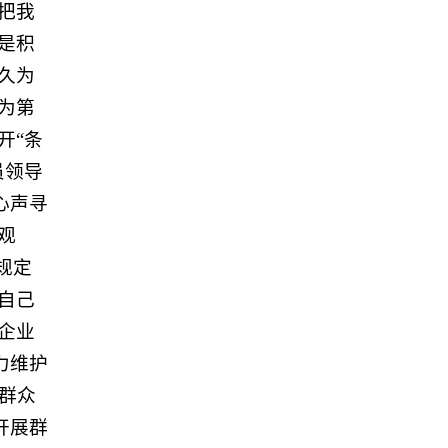
把我
是积
久为
为第
开“条
员领导
心声寻
观
规定
自己
企业
力维护
群众
开展群