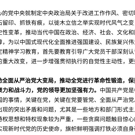
心的党中央就制定中央政治局关于改进工作作风、密切
石留印、抓铁有痕，以徙木立信之举实现时代风气之变
史性变革，推动当代中国在政治、经济、社会、文化和
障，为以中国式现代化全面推进强国建设、民族复兴伟
定精神学习教育，首先要教育引导广大党员干部深刻认
的重大改变，进一步增强贯彻执行的自觉性主动性，更
动全面从严治党大变局，推动全党进行革命性锻造，保
聚力和战斗力，党的领导更加坚强有力。
中国共产党是
国的事情，关键在党，关键在党要管党、全面从严治党
出现的突出矛盾和问题，尤其是一些地方和部门形式主
特权思想和特权现象较为严重，一些贪腐问题触目惊心
实现新时代党的历史使命，旗帜鲜明强调打铁必须自身