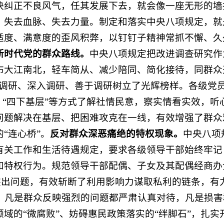
决纠正不良风气，任其发展下去，就会像一座无形的墙
、失去血脉、失去力量。制定和落实中央八项规定，就
适度、满意度的歪风积弊，以钉钉子精神常抓不懈、久
新时代党的群众路线。
中央八项规定把改进调查研究作
布大江南北，轻车简从、减少陪同、简化接待，同群众
视调研、深入调研、善于调研树立了光辉榜样。各级党
、“四下基层”等方式了解社情民意，察实情看实效，听
问题解决在基层、把困难攻克在一线，有效增强了群众
“连心桥”。
反对群众深恶痛绝的特权现象。
中央八项
有关工作和生活待遇规定，要求各级领导干部始终牢记
和特权行为。规范领导干部配偶、子女及其配偶经商办
等突出问题，有效斩断了利用影响力谋取私利的链条，有
。
凡是群众反映强烈的问题都严肃认真对待，凡是损害
域的“微腐败”、妨碍惠民政策落实的“绊脚石”，扎实