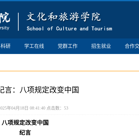
科科研
学工在线
党群工作
招生就业
合作
纪言：八项规定改变中国
5年04月18日 08:41:40 点击数：
53
八项规定改变中国
纪言