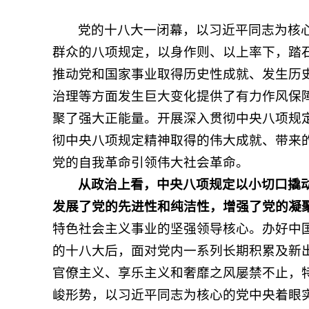
党的十八大一闭幕，以习近平同志为核
群众的八项规定，以身作则、以上率下，踏
推动党和国家事业取得历史性成就、发生历
治理等方面发生巨大变化提供了有力作风保
聚了强大正能量。开展深入贯彻中央八项规
彻中央八项规定精神取得的伟大成就、带来
党的自我革命引领伟大社会革命。
从政治上看，中央八项规定以小切口撬
发展了党的先进性和纯洁性，增强了党的凝
特色社会主义事业的坚强领导核心。办好中
的十八大后，面对党内一系列长期积累及新
官僚主义、享乐主义和奢靡之风屡禁不止，
峻形势，以习近平同志为核心的党中央着眼