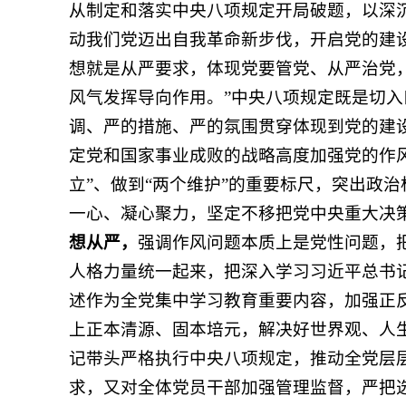
从制定和落实中央八项规定开局破题，以深
动我们党迈出自我革命新步伐，开启党的建
想就是从严要求，体现党要管党、从严治党
风气发挥导向作用。”中央八项规定既是切
调、严的措施、严的氛围贯穿体现到党的建
定党和国家事业成败的战略高度加强党的作
立”、做到“两个维护”的重要标尺，突出政
一心、凝心聚力，坚定不移把党中央重大决
想从严，
强调作风问题本质上是党性问题，
人格力量统一起来，把深入学习习近平总书
述作为全党集中学习教育重要内容，加强正
上正本清源、固本培元，解决好世界观、人
记带头严格执行中央八项规定，推动全党层层
求，又对全体党员干部加强管理监督，严把