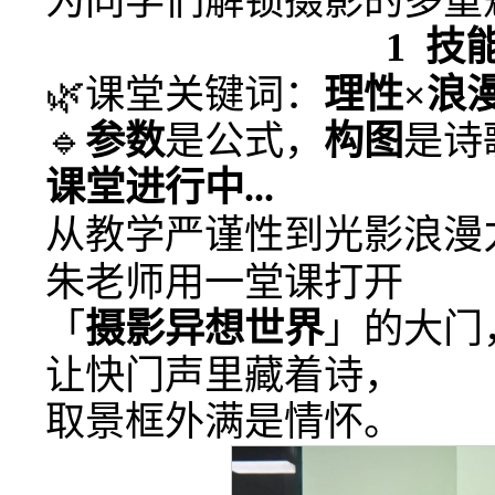
为同学们解锁摄影的多重
1
技
🌿课堂关键词：
理性×浪
🔹
参数
是公式，
构图
是诗
课堂进行中...
从教学严谨性到光影浪漫
朱老师用一堂课打开
「
摄影异想世界
」的大门
让快门声里藏着诗，
取景框外满是情怀。