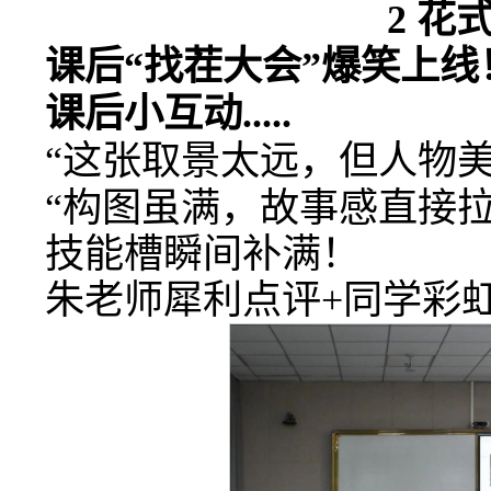
2
花
课后“找茬大会”爆笑上线
课后小互动.....
“这张取景太远，但人物美
“构图虽满，故事感直接拉
技能槽瞬间补满！
朱老师犀利点评+同学彩虹屁b