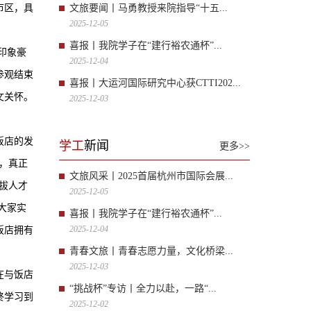
市区，具
文旅要闻丨马勇教授来院指导“十五...
2025-12-05
喜报丨我院学子在“建行裕农通杯”...
印象豪
2025-12-04
参观结束
喜报丨大运河国际研究中心获CTTI202...
文关怀。
2025-12-03
饭店的发
学工
新闻
更多>>
，真正
文旅风采丨2025首届杭州市国际会展...
拔人才
2025-12-05
大家实
喜报丨我院学子在“建行裕农通杯”...
2025-12-04
饭店拥有
青春文旅丨青春志愿力量，文化桥梁...
2025-12-03
在与饭店
“挑战杯”专访丨全力以赴，一路“...
终学习到
2025-12-02