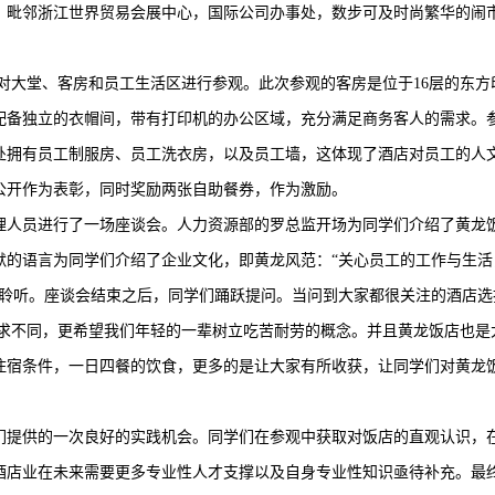
。毗邻浙江世界贸易会展中心，国际公司办事处，数步可及时尚繁华的闹
对大堂、客房和员工生活区进行参观。此次参观的客房是位于16层的东方
配备独立的衣帽间，带有打印机的办公区域，充分满足商务客人的需求。
处拥有员工制服房、员工洗衣房，以及员工墙，这体现了酒店对员工的人
公开作为表彰，同时奖励两张自助餐券，作为激励。
理人员进行了一场座谈会。人力资源部的罗总监开场为同学们介绍了黄龙
默的语言为同学们介绍了企业文化，即黄龙风范：“关心员工的工作与生活
真聆听。座谈会结束之后，同学们踊跃提问。当问到大家都很关注的酒店选
要求不同，更希望我们年轻的一辈树立吃苦耐劳的概念。并且黄龙饭店也是
住宿条件，一日四餐的饮食，更多的是让大家有所收获，让同学们对黄龙
们提供的一次良好的实践机会。同学们在参观中获取对饭店的直观认识，
酒店业在未来需要更多专业性人才支撑以及自身专业性知识亟待补充。最