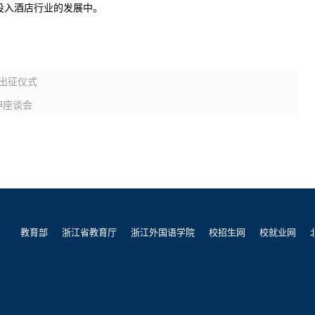
投入酒店行业的发展中。
践出征仪式
神座谈会
教育部
浙江省教育厅
浙江外国语学院
校招生网
校就业网