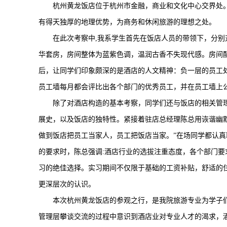
杭州黄龙饭店位于杭州市金融，商业和文化中心交界处
有得天独厚的地理优势，为商务和休闲旅游的理想之处。
在此次考察中,我系学生首先在饭店人员的带领下，分别
华套房，房间整体为蓝紫色调，温润古香不失现代感。房间
后，让同学们印象颇深的是酒店的人文精神：负一层的员工
员工墙每月都会评比出各个部门的优秀员工，并在员工墙上
除了对酒店构造的基本考察，同学们还与饭店的相关管
展史，以及饭店的独特性。紧接着驻店总经理陈总用诙谐幽
做到饭店把员工当家人，员工把饭店当家。”在场同学都认
的要求时，陈总强调:酒店行业的选拔注重态度，各个部门
习的绝佳选择。实习期间不仅限于基础的工资补贴，舒适的
更深层次的认识。
本次杭州黄龙饭店的参观之行，是我院旅游专业为学子
管理层攀谈交流的过程中意识到酒店业对专业人才的渴求，