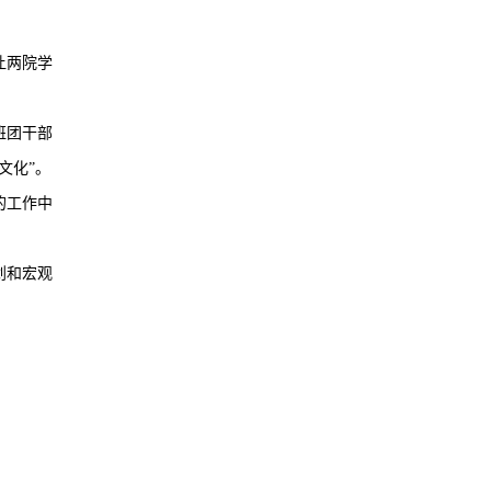
让两院学
班团干部
文化”。
的工作中
划和宏观